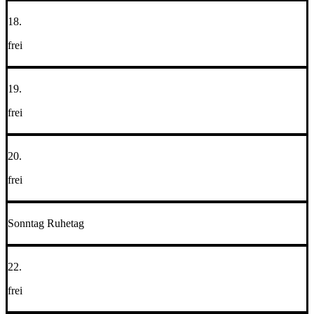
18.
frei
19.
frei
20.
frei
Sonntag Ruhetag
22.
frei