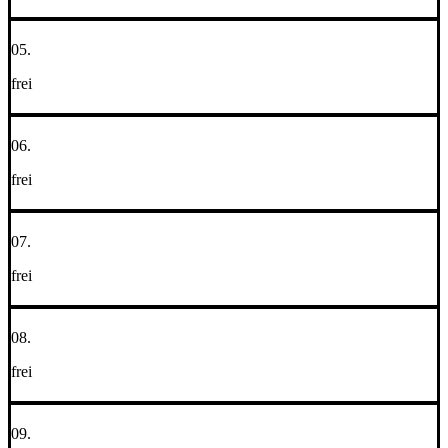
05.
frei
06.
frei
07.
frei
08.
frei
09.