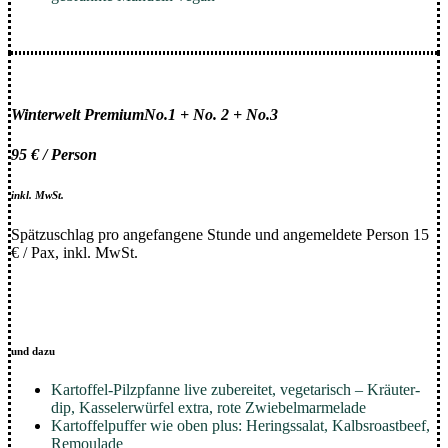
Winterwelt Premium
No.1 + No. 2 + No.3
95 € / Person
inkl. MwSt.
Spätzuschlag pro angefangene Stunde und angemeldete Person 15
€ / Pax, inkl. MwSt.
und dazu
Kartoffel-Pilzpfanne live zubereitet, vegetarisch – Kräuter-
dip, Kasselerwürfel extra, rote Zwiebelmarmelade
Kartoffelpuffer wie oben plus: Heringssalat, Kalbsroastbeef,
Remoulade