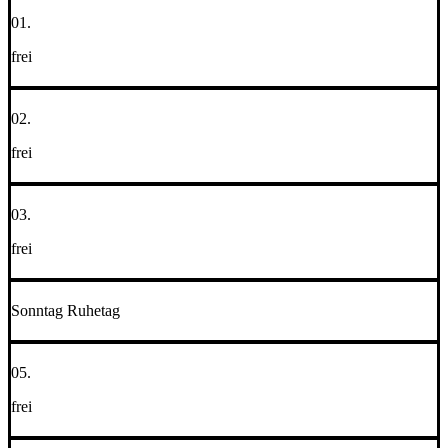
01.
frei
02.
frei
03.
frei
Sonntag Ruhetag
05.
frei