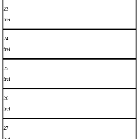
23.
frei
24.
frei
25.
frei
26.
frei
27.
frei