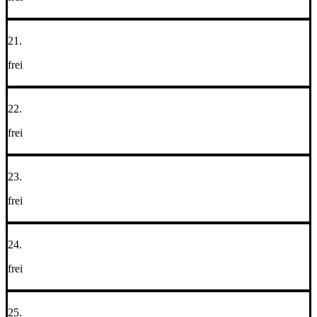
21.
frei
22.
frei
23.
frei
24.
frei
25.