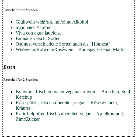
Pauschal für 4 Stunden
Glühwein weiß/rot, mit/ohne Alkohol
regionales Zapfbier
Viva con agua laut/leise
Bionade versch. Sorten
Ostmost verschiedene Sorten auch als "Hotmost"
Weißwein/Rotwein/Roséwein – Bodegas Esteban Martin
Essen
Pauschal für 2 Stunden
Bratwurst frisch gebraten vegan/carnivore – Brötchen, Senf,
Ketchup
Käsespätzle, frisch zubereitet, vegan – Röstzwiebeln,
Kräuter
Kartoffelpuffer, frisch zubereitet, vegan – Apfelkompott,
Zimt/Zucker