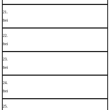
21.
frei
22.
frei
23.
frei
24.
frei
25.