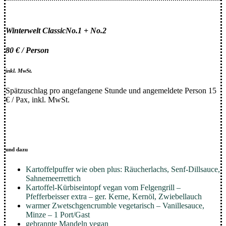
Winterwelt Classic
No.1 + No.2
80 € / Person
inkl. MwSt.
Spätzuschlag pro angefangene Stunde und angemeldete Person 15
€ / Pax, inkl. MwSt.
und dazu
Kartoffelpuffer wie oben plus:
Räucherlachs, Senf-Dillsauce,
Sahnemeerrettich
Kartoffel-Kürbiseintopf vegan vom Felgengrill –
Pfefferbeisser extra – ger. Kerne, Kernöl, Zwiebellauch
warmer Zwetschgencrumble vegetarisch – Vanillesauce,
Minze – 1 Port/Gast
gebrannte Mandeln vegan